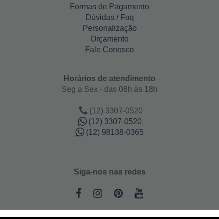
Formas de Pagamento
Dúvidas / Faq
Personalização
Orçamento
Fale Conosco
Horários de atendimento
Seg a Sex - das 08h às 18h
(12) 3307-0520
(12) 3307-0520
(12) 98138-0365
Siga-nos nas redes