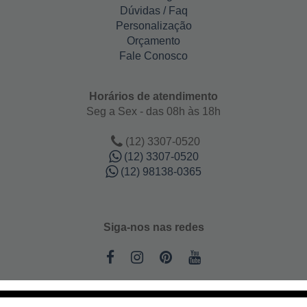
Dúvidas / Faq
Personalização
Orçamento
Fale Conosco
Horários de atendimento
Seg a Sex - das 08h às 18h
(12) 3307-0520
(12) 3307-0520
(12) 98138-0365
Siga-nos nas redes