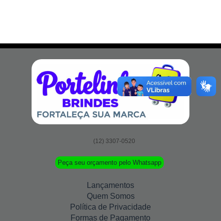
(12) 3307-0520
Peça seu orçamento pelo Whatsapp
Lançamentos
Quem Somos
Política de Privacidade
Formas de Pagamento