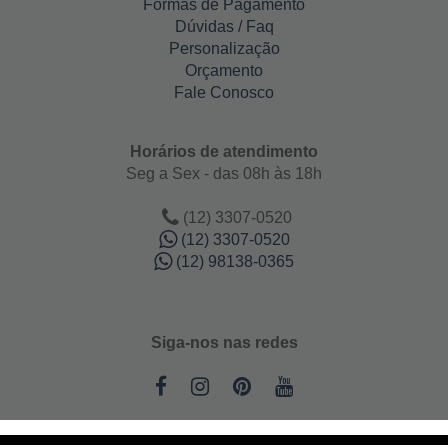
Formas de Pagamento
Dúvidas / Faq
Personalização
Orçamento
Fale Conosco
Horários de atendimento
Seg a Sex - das 08h às 18h
(12) 3307-0520
(12) 3307-0520
(12) 98138-0365
Siga-nos nas redes