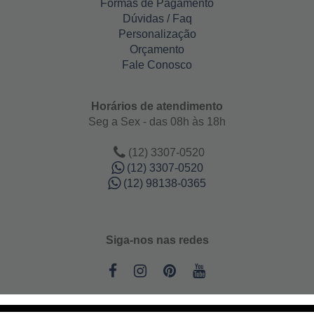
Formas de Pagamento
Dúvidas / Faq
Personalização
Orçamento
Fale Conosco
Horários de atendimento
Seg a Sex - das 08h às 18h
(12) 3307-0520
(12) 3307-0520
(12) 98138-0365
Siga-nos nas redes