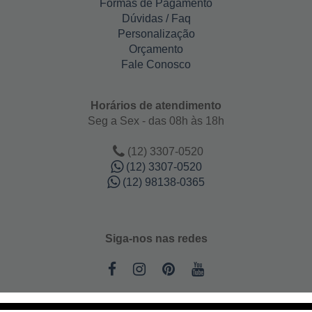
Formas de Pagamento
Dúvidas / Faq
Personalização
Orçamento
Fale Conosco
Horários de atendimento
Seg a Sex - das 08h às 18h
(12) 3307-0520
(12) 3307-0520
(12) 98138-0365
Siga-nos nas redes