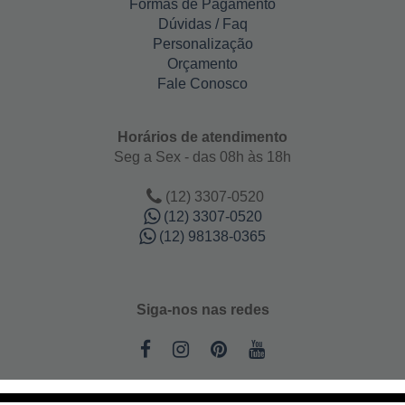
Formas de Pagamento
Dúvidas / Faq
Personalização
Orçamento
Fale Conosco
Horários de atendimento
Seg a Sex - das 08h às 18h
(12) 3307-0520
(12) 3307-0520
(12) 98138-0365
Siga-nos nas redes