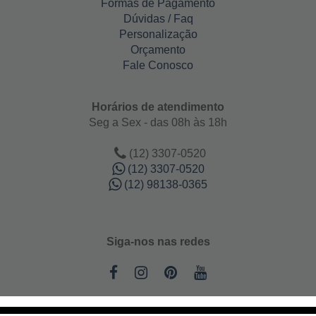
Formas de Pagamento
Dúvidas / Faq
Personalização
Orçamento
Fale Conosco
Horários de atendimento
Seg a Sex - das 08h às 18h
(12) 3307-0520
(12) 3307-0520
(12) 98138-0365
Siga-nos nas redes