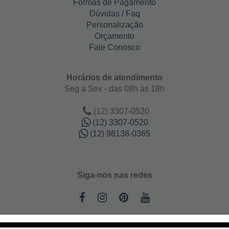
Formas de Pagamento
Dúvidas / Faq
Personalização
Orçamento
Fale Conosco
Horários de atendimento
Seg a Sex - das 08h às 18h
(12) 3307-0520
(12) 3307-0520
(12) 98138-0365
Siga-nos nas redes