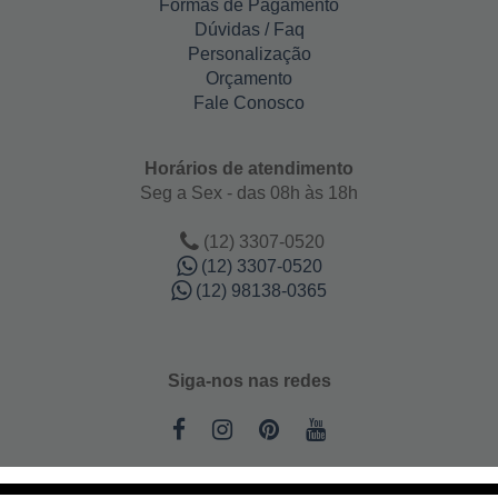
Formas de Pagamento
Dúvidas / Faq
Personalização
Orçamento
Fale Conosco
Horários de atendimento
Seg a Sex - das 08h às 18h
(12) 3307-0520
(12) 3307-0520
(12) 98138-0365
Siga-nos nas redes