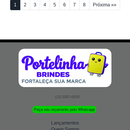
1
2
3
4
5
6
7
8
Próxima »»
(12) 3307-0520
Peça seu orçamento pelo Whatsapp
Lançamentos
Quem Somos