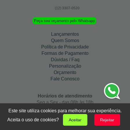
(12) 3307-0520
Peça seu orçamento pelo Whatsapp
Lançamentos
Quem Somos
Política de Privacidade
Formas de Pagamento
Dúvidas / Faq
Personalização
Orçamento
Fale Conosco
Horários de atendimento
Seg a Sex - das 08h às 18h
Este site utiliza cookies para melhorar sua experiência.
(12) 3307-0520
Aceita o uso de cookies?
Aceitar
Rejeitar
(12) 3307-0520
(12) 98138-0365