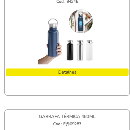
Cod.: 94345
Detalhes
GARRAFA TÉRMICA 480ML
Cod.: E@09283