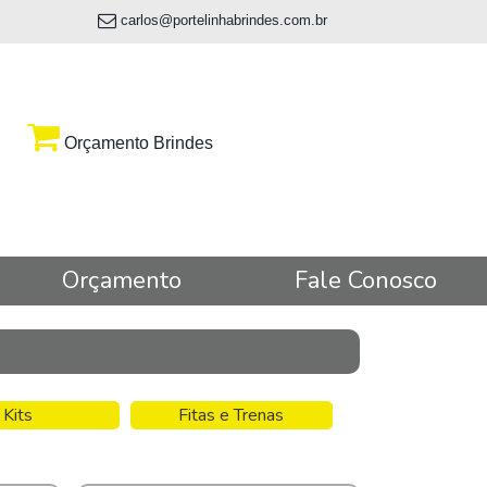
carlos@portelinhabrindes.com.br
Orçamento Brindes
Orçamento
Fale Conosco
Kits
Fitas e Trenas