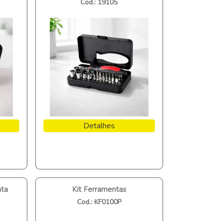
Cod.: 19105
Detalhes
nta
Kit Ferramentas
Cod.: KF0100P