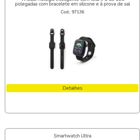
polegadas com bracelete em silicone e à prova de sal
Cod.: 97136
Detalhes
Smartwatch Ultra