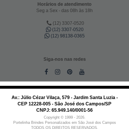
Horários de atendimento
Seg a Sex - das 08h às 18h
(12) 3307-0520
(12) 3307-0520
(12) 98138-0365
Siga-nos nas redes
Av.: Júlio Cézar Vilaça, 579 - Jardim Santa Luzia -
CEP 12228-005 - São José dos Campos/SP
CNPJ: 65.949.140/0001-56
Copyright © 1999 - 2026.
Portelinha Brindes Personalizados em São José dos Campos
TODOS OS DIREITOS RESERVADOS.