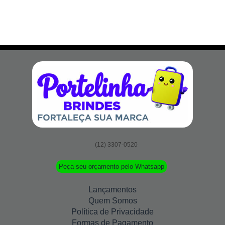
(12) 3307-0520
Peça seu orçamento pelo Whatsapp
Lançamentos
Quem Somos
Política de Privacidade
Formas de Pagamento