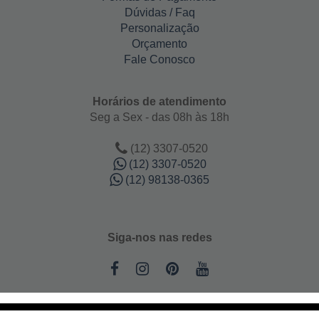
Dúvidas / Faq
Personalização
Orçamento
Fale Conosco
Horários de atendimento
Seg a Sex - das 08h às 18h
(12) 3307-0520
(12) 3307-0520
(12) 98138-0365
Siga-nos nas redes