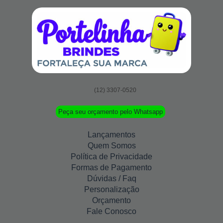
(12) 3307-0520
Peça seu orçamento pelo Whatsapp
Lançamentos
Quem Somos
Política de Privacidade
Formas de Pagamento
Dúvidas / Faq
Personalização
Orçamento
Fale Conosco