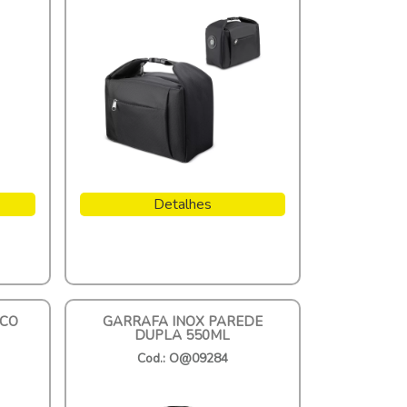
Detalhes
ICO
GARRAFA INOX PAREDE
DUPLA 550ML
Cod.: O@09284