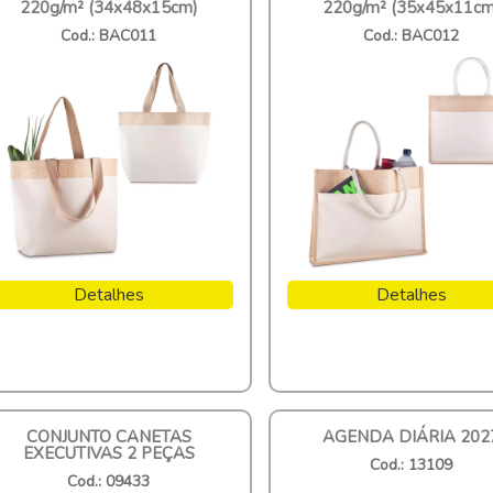
220g/m² (34x48x15cm)
220g/m² (35x45x11cm
Cod.: BAC011
Cod.: BAC012
Detalhes
Detalhes
CONJUNTO CANETAS
AGENDA DIÁRIA 202
EXECUTIVAS 2 PEÇAS
Cod.: 13109
Cod.: 09433