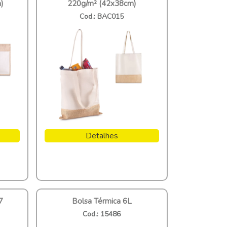
)
220g/m² (42x38cm)
Cod.: BAC015
Detalhes
7
Bolsa Térmica 6L
Cod.: 15486